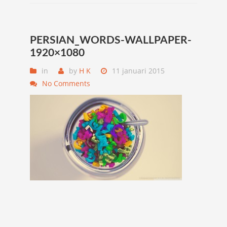
PERSIAN_WORDS-WALLPAPER-
1920×1080
in
by
H K
11 januari 2015
No Comments