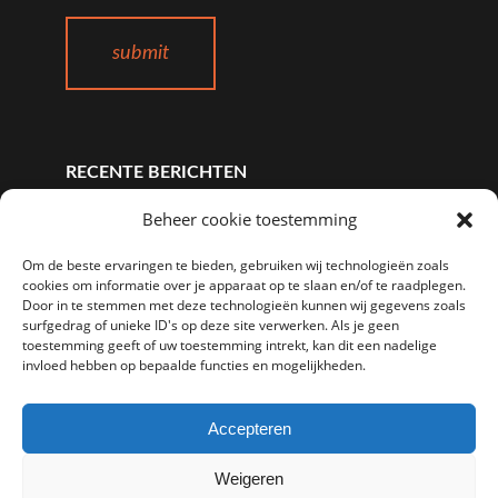
RECENTE BERICHTEN
Waarom Zoho Workplace een Uitstekend
Beheer cookie toestemming
Alternatief is voor Google en Microsoft Office
Om de beste ervaringen te bieden, gebruiken wij technologieën zoals
Suites
cookies om informatie over je apparaat op te slaan en/of te raadplegen.
wordpress verhuizen naar een nieuwe host
Door in te stemmen met deze technologieën kunnen wij gegevens zoals
De beste WordPress hosting voor uw
surfgedrag of unieke ID's op deze site verwerken. Als je geen
toestemming geeft of uw toestemming intrekt, kan dit een nadelige
website
invloed hebben op bepaalde functies en mogelijkheden.
Nieuw Datacenter Frankfurt
Heart bleed Server Updates
Accepteren
Privacybeleid
Weigeren