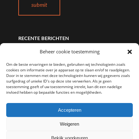
RECENTE BERICHTEN
Waarom Zoho Workplace een Uitstekend
Beheer cookie toestemming
Alternatief is voor Google en Microsoft Office
Om de beste ervaringen te bieden, gebruiken wij technologieën zoals
Suites
cookies om informatie over je apparaat op te slaan en/of te raadplegen.
wordpress verhuizen naar een nieuwe host
Door in te stemmen met deze technologieën kunnen wij gegevens zoals
De beste WordPress hosting voor uw
surfgedrag of unieke ID's op deze site verwerken. Als je geen
toestemming geeft of uw toestemming intrekt, kan dit een nadelige
website
invloed hebben op bepaalde functies en mogelijkheden.
Nieuw Datacenter Frankfurt
Heart bleed Server Updates
Accepteren
Privacybeleid
Weigeren
Bekijk voorkeuren